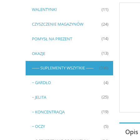
WALENTYNKI
(11)
CZYSZCZENIE MAGAZYNÓW
(24)
POMYSŁ NA PREZENT
(14)
OKAZJE
(13)
------ SUPLEMENTY WSZYTKIE ------
(336)
~ GARDŁO
(4)
~ JELITA
(25)
~ KONCENTRACJA
(19)
~ OCZY
(5)
Opis