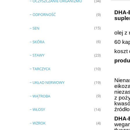
~ OCZYSZCZANIE ORGANIZMU
(34)
DHA-
~ ODPORNOŚĆ
(9)
suple
~ SEN
(15)
olej z
60 ka
~ SKÓRA
(6)
koszt 
~ STAWY
(23)
produ
~ TARCZYCA
(10)
Niena
~ UKŁAD NERWOWY
(19)
eikoz
nieza
~ WĄTROBA
(9)
z poż
kwasów
źródł
~ WŁOSY
(14)
DHA-
~ WZROK
(4)
wegani