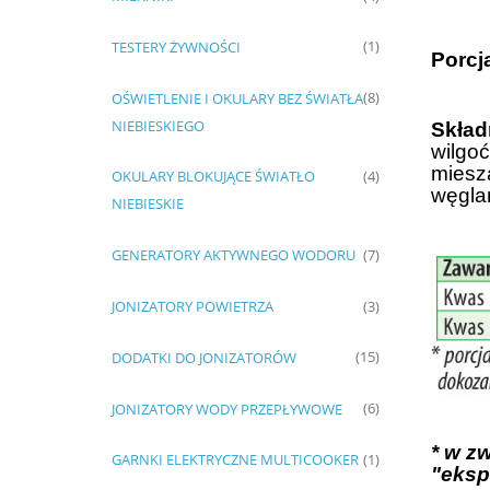
TESTERY ŻYWNOŚCI
(1)
Porcj
OŚWIETLENIE I OKULARY BEZ ŚWIATŁA
(8)
NIEBIESKIEGO
Skład
wilgoć
miesza
OKULARY BLOKUJĄCE ŚWIATŁO
(4)
węgla
NIEBIESKIE
GENERATORY AKTYWNEGO WODORU
(7)
JONIZATORY POWIETRZA
(3)
DODATKI DO JONIZATORÓW
(15)
JONIZATORY WODY PRZEPŁYWOWE
(6)
* w z
GARNKI ELEKTRYCZNE MULTICOOKER
(1)
"eksp