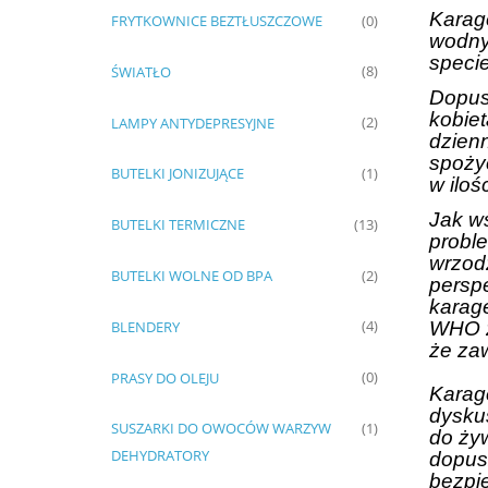
Karag
FRYTKOWNICE BEZTŁUSZCZOWE
(0)
wodnyc
specie
ŚWIATŁO
(8)
Dopus
kobie
LAMPY ANTYDEPRESYJNE
(2)
dzien
spoży
BUTELKI JONIZUJĄCE
(1)
w iloś
Jak w
BUTELKI TERMICZNE
(13)
proble
wrzodz
BUTELKI WOLNE OD BPA
(2)
persp
karage
BLENDERY
WHO z
(4)
że za
PRASY DO OLEJU
(0)
Karage
dyskus
SUSZARKI DO OWOCÓW WARZYW
(1)
do ży
DEHYDRATORY
dopus
bezpi