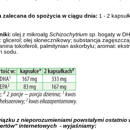
a zalecana do spożycia w ciągu dnia:
1 - 2 kapsuł
niki:
olej z mikroalg
Schizochytrium sp
. bogaty w DH
: glicerol; olej słonecznikowy; substancja zagęszcza
nina tokoferoli, palmitynian askorbylu; aromat: eks
n sodu.
wiązku z nieporozumieniami powstałymi ostatni
ertów" internetowych - wyjaśniamy: