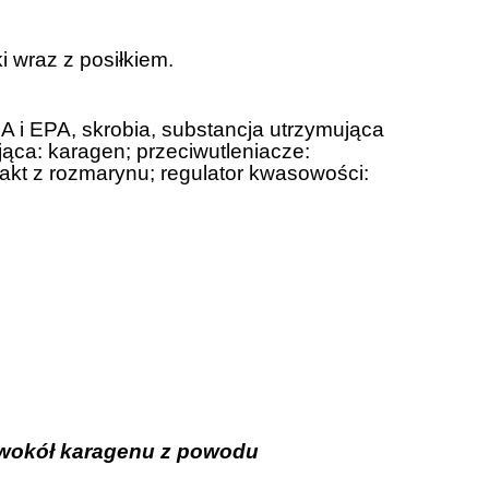
ki wraz z posiłkiem.
A i EPA, skrobia, substancja utrzymująca
jąca: karagen; przeciwutleniacze:
trakt z rozmarynu; regulator kwasowości:
o wokół karagenu z powodu