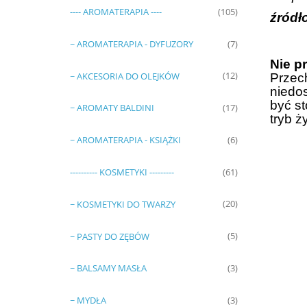
---- AROMATERAPIA ----
(105)
źródł
~ AROMATERAPIA - DYFUZORY
(7)
Nie p
~ AKCESORIA DO OLEJKÓW
(12)
Przec
niedo
być s
~ AROMATY BALDINI
(17)
tryb ż
~ AROMATERAPIA - KSIĄŻKI
(6)
---------- KOSMETYKI ---------
(61)
~ KOSMETYKI DO TWARZY
(20)
~ PASTY DO ZĘBÓW
(5)
~ BALSAMY MASŁA
(3)
~ MYDŁA
(3)