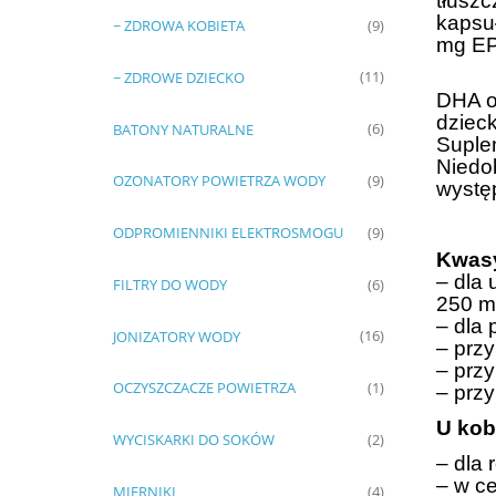
tłusz
kapsu
~ ZDROWA KOBIETA
(9)
mg EP
~ ZDROWE DZIECKO
(11)
DHA o
dzieck
BATONY NATURALNE
(6)
Suplem
Niedo
OZONATORY POWIETRZA WODY
(9)
wystę
ODPROMIENNIKI ELEKTROSMOGU
(9)
Kwasy
– dla
FILTRY DO WODY
(6)
250 m
– dla
JONIZATORY WODY
(16)
– przy
– przy
OCZYSZCZACZE POWIETRZA
(1)
– prz
U kob
WYCISKARKI DO SOKÓW
(2)
– dla 
– w c
MIERNIKI
(4)