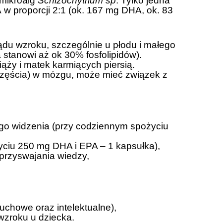
 mikroalg
Schizochytrium sp
. Tylko jedna
 proporcji 2:1 (ok. 167 mg DHA, ok. 83
du wzroku, szczególnie u płodu i małego
stanowi aż ok 30% fosfolipidów).
ąży i matek karmiących piersią.
częścia) w mózgu, może mieć związek z
ego widzenia (przy codziennym spożyciu
yciu 250 mg DHA i EPA – 1 kapsułka),
 przyswajania wiedzy,
uchowe oraz intelektualne),
wzroku u dziecka.