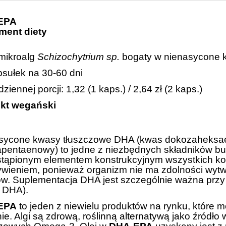
EPA
ment diety
 mikroalg
Schizochytrium sp.
bogaty w nienasycone 
psułek na 30-60 dni
dziennej porcji: 1,32 (1 kaps.) / 2,64 zł (2 kaps.)
kt wegański
sycone kwasy tłuszczowe DHA (kwas dokozaheksae
apentaenowy) to jedne z niezbędnych składników b
stąpionym elementem konstrukcyjnym wszystkich ko
ywieniem, ponieważ organizm nie ma zdolności wytwa
. Suplementacja DHA jest szczególnie ważna przy s
o DHA).
EPA
to jeden z niewielu produktów na rynku, które 
e. Algi są zdrową, roślinną alternatywą jako źródł