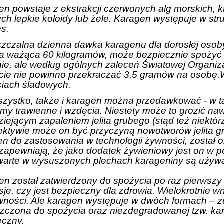
en powstaje z ekstrakcji czerwonych alg morskich, 
h lepkie koloidy lub żele. Karagen występuje w str
s.
zczalna dzienna dawka karagenu dla dorosłej osoby
ta ważąca 60 kilogramów, może bezpiecznie spożyć
nie, ale według ogólnych zaleceń Światowej Organiz
cie nie powinno przekraczać 3,5 gramów na osobę
ciach śladowych.
szystko, także i karagen można przedawkować - w
my trawienne i wzdęcia. Niestety może to grozić naw
iejącym zapaleniem jelita grubego (stąd też niektó
ektywie może on być przyczyną nowotworów jelita 
n do zastosowania w technologii żywności, został o
apewniają, że jako dodatek żywieniowy jest on w pe
warte w wysuszonych plechach karageniny są używ
n został zatwierdzony do spożycia po raz pierwszy 
je, czy jest bezpieczny dla zdrowia. Wielokrotnie
wności. Ale karagen występuje w dwóch formach – zd
zczona do spożycia oraz niezdegradowanej tzw. kar
eczny.