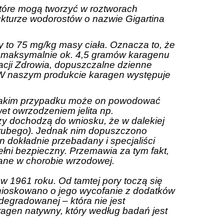
które mogą tworzyć w roztworach
ukturze wodorostów o nazwie Gigartina
 to 75 mg/kg masy ciała. Oznacza to, że
 maksymalnie ok. 4,5 gramów karagenu
acji Zdrowia, dopuszczalne dzienne
.W naszym produkcie karagen występuje
 takim przypadku może on powodować
et owrzodzeniem jelita np.
rzy dochodzą do wniosku, że w dalekiej
grubego). Jednak nim dopuszczono
n dokładnie przebadany i specjaliści
łni bezpieczny. Przemawia za tym fakt,
ane w chorobie wrzodowej.
w 1961 roku. Od tamtej pory toczą się
 wnioskowano o jego wycofanie z dodatków
egradowanej – która nie jest
agen natywny, który według badań jest