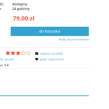
ść:
dostępny
w:
24 godziny
79,00 zł
do koszyka
.
dodaj do przechowalni
zapytaj o produkt
Dr. Jacobs
poleć znajomemu
tu:
S-6