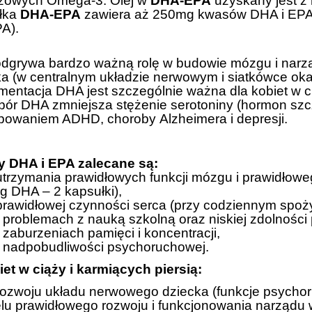
czowych Omega-3. Olej w
DHA-EPA
uzyskany jest z
łka
DHA-EPA
zawiera aż 250mg kwasów DHA i EPA w
A).
dgrywa bardzo ważną rolę w budowie mózgu i narzą
a (w centralnym układzie nerwowym i siatkówce oka 
entacja DHA jest szczególnie ważna dla kobiet w ci
bór DHA zmniejsza stężenie serotoniny (hormon sz
powaniem ADHD, choroby Alzheimera i depresji.
 DHA i EPA zalecane są:
 utrzymania prawidłowych funkcji mózgu i prawidłow
g DHA – 2 kapsułki),
 prawidłowej czynności serca (przy codziennym spoż
 problemach z nauką szkolną oraz niskiej zdolności
 zaburzeniach pamięci i koncentracji,
y nadpobudliwości psychoruchowej.
iet w ciąży i karmiących piersią:
rozwoju układu nerwowego dziecka (funkcje psychor
elu prawidłowego rozwoju i funkcjonowania narządu 