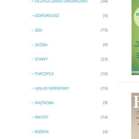
~ OCZYSZCZANIE ORGANIZMU
(34)
~ ODPORNOŚĆ
(9)
~ SEN
(15)
~ SKÓRA
(6)
~ STAWY
(23)
~ TARCZYCA
(10)
~ UKŁAD NERWOWY
(19)
~ WĄTROBA
(9)
~ WŁOSY
(14)
~ WZROK
(4)