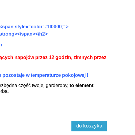
"><span style="color: #ff0000;">
trong></span></h2>
!
ących napojów przez 12 godzin, zimnych przez
 pozostaje w temperaturze pokojowej !
ezbędna część twojej garderoby,
to element
orba.
do koszyka