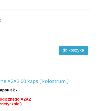
s
do koszyka
e A2A2 60 kaps ( kolostrum )
apsułek -
ologicznego A2A2
netycznie )