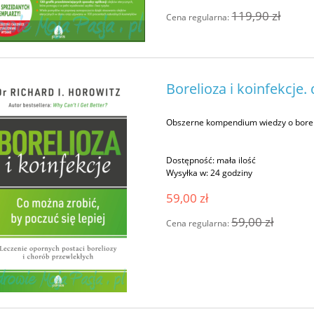
119,90 zł
Cena regularna:
Borelioza i koinfekcje.
Obszerne kompendium wiedzy o boreli
Dostępność:
mała ilość
Wysyłka w:
24 godziny
59,00 zł
59,00 zł
Cena regularna: