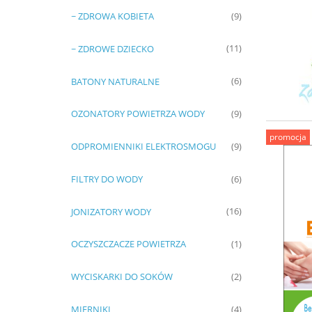
~ ZDROWA KOBIETA
(9)
~ ZDROWE DZIECKO
(11)
BATONY NATURALNE
(6)
OZONATORY POWIETRZA WODY
(9)
promocja
ODPROMIENNIKI ELEKTROSMOGU
(9)
FILTRY DO WODY
(6)
JONIZATORY WODY
(16)
OCZYSZCZACZE POWIETRZA
(1)
WYCISKARKI DO SOKÓW
(2)
MIERNIKI
(4)