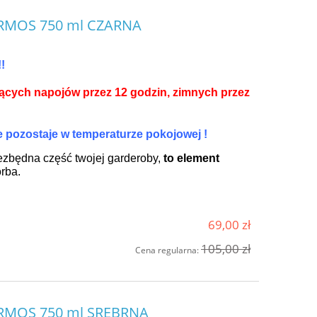
TERMOS 750 ml CZARNA
!
ących napojów przez 12 godzin, zimnych przez
 pozostaje w temperaturze pokojowej !
ezbędna część twojej garderoby,
to element
orba.
69,00 zł
105,00 zł
Cena regularna:
TERMOS 750 ml SREBRNA