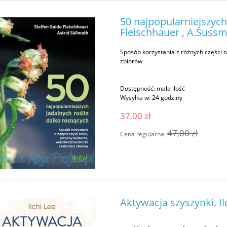
50 najpopularniejszych
Fleischhauer , A.Suss
Sposób korzystania z różnych części ro
zbiorów
Dostępność:
mała ilość
Wysyłka w:
24 godziny
37,00 zł
47,00 zł
Cena regularna:
Aktywacja szyszynki. Il