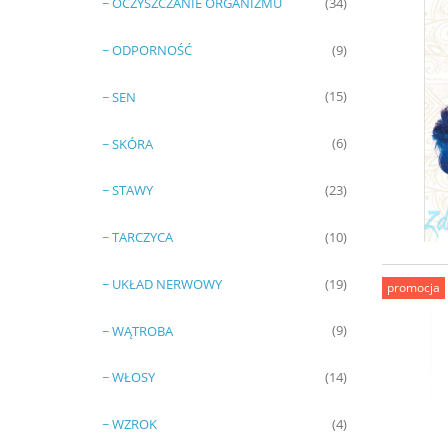
~ OCZYSZCZANIE ORGANIZMU
(34)
~ ODPORNOŚĆ
(9)
~ SEN
(15)
~ SKÓRA
(6)
~ STAWY
(23)
~ TARCZYCA
(10)
~ UKŁAD NERWOWY
(19)
promocja
~ WĄTROBA
(9)
~ WŁOSY
(14)
~ WZROK
(4)