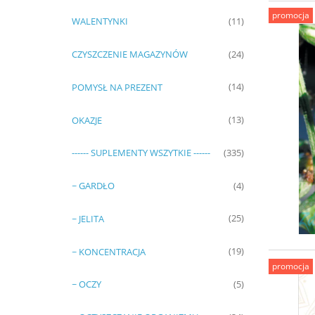
promocja
WALENTYNKI
(11)
CZYSZCZENIE MAGAZYNÓW
(24)
POMYSŁ NA PREZENT
(14)
OKAZJE
(13)
------ SUPLEMENTY WSZYTKIE ------
(335)
~ GARDŁO
(4)
~ JELITA
(25)
~ KONCENTRACJA
(19)
promocja
~ OCZY
(5)