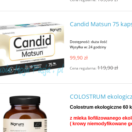
Candid Matsun 75 kap
Dostępność:
duża ilość
Wysyłka w:
24 godziny
99,90 zł
119,90 zł
Cena regularna:
COLOSTRUM ekologiczn
Colostrum ekologiczne 60 k
z mleka liofilizowanego ek
( krowy niemodyfikowane ge