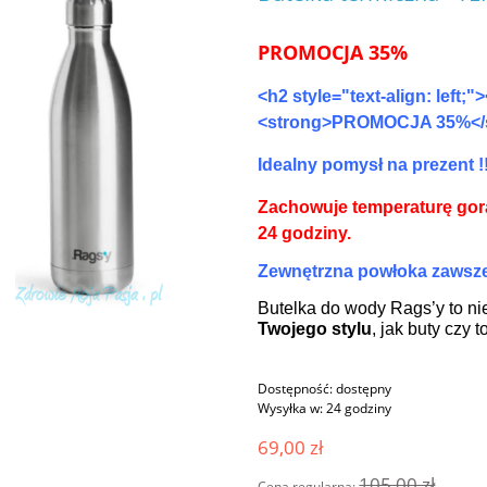
PROMOCJA 35%
<h2 style="text-align: left;
<strong>PROMOCJA 35%</s
Idealny pomysł na prezent !!
Zachowuje temperaturę gor
24 godziny.
Zewnętrzna powłoka zawsze
Butelka do wody Rags’y to ni
Twojego stylu
, jak buty czy t
Dostępność:
dostępny
Wysyłka w:
24 godziny
69,00 zł
105,00 zł
Cena regularna: