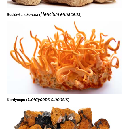
Hericium erinaceus
(
)
Soplówka jeżowata
Cordyceps sinensis
(
)
Kordyceps