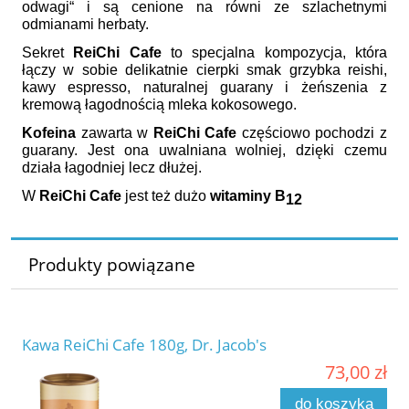
odwagi“ i są cenione na równi ze szlachetnymi
odmianami herbaty.
Sekret
ReiChi Cafe
to specjalna kompozycja, która
łączy w sobie delikatnie cierpki smak grzybka reishi,
kawy espresso, naturalnej guarany i żeńszenia z
kremową łagodnością mleka kokosowego.
Kofeina
zawarta w
ReiChi Cafe
częściowo pochodzi z
guarany. Jest ona uwalniana wolniej, dzięki czemu
działa łagodniej lecz dłużej.
W
ReiChi Cafe
jest też dużo
witaminy B
12
Produkty powiązane
Kawa ReiChi Cafe 180g, Dr. Jacob's
73,00 zł
do koszyka