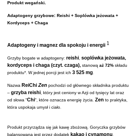
Produkt wegański.
Adaptogeny grzybowe: Reishi + Soplówka jeżowata +
Kordyceps + Chaga
1
Adaptogeny i magnez dla spokoju i energii
reishi
soplówka
jeżowata,
Grzyby bogate w adaptogeny:
,
kordyceps i chaga (czyt. czaga),
stanową
aż 72%
składu
3 525 mg
produktu*. W jednej porcji jest ich
.
ReiChi
Zen
Nazwa
pochodzi od głównego składnika produktu
grzyba reishi
–
, który jest ceniony w Azji od tysięcy lat oraz
Chi
Zen
od słowa "
", które oznacza energię życia.
to praktyka,
która uspokaja umysł i ciało.
Produkt przyrządza się jak kawę zbożową. Goryczka grzybów
kakao i cynamonu
balansowana jest przez dodatek
.