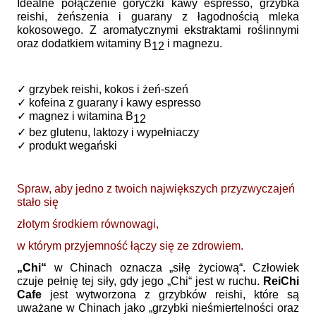
Idealne połączenie goryczki kawy espresso, grzybka
reishi, żeńszenia i guarany z łagodnością mleka
kokosowego. Z aromatycznymi ekstraktami roślinnymi
oraz dodatkiem witaminy B
i magnezu.
12
.
✓ grzybek reishi, kokos i żeń-szeń
✓ kofeina z guarany i kawy espresso
✓ magnez i witamina B
12
✓ bez glutenu, laktozy i wypełniaczy
✓ produkt wegański
.
Spraw, aby jedno z twoich największych przyzwyczajeń
stało się
złotym środkiem równowagi,
w którym przyjemność łączy się ze zdrowiem.
„Chi“
w Chinach oznacza „siłę życiową“. Człowiek
czuje pełnię tej siły, gdy jego „Chi“ jest w ruchu.
ReiChi
Cafe
jest wytworzona z grzybków reishi, które są
uważane w Chinach jako „grzybki nieśmiertelności oraz