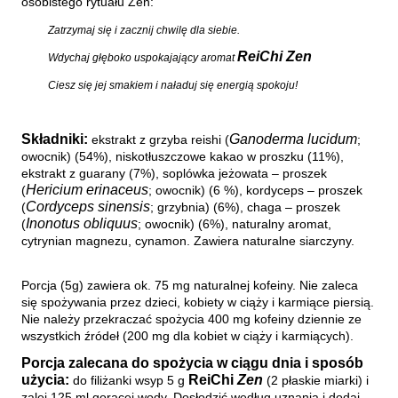
osobistego rytuału Zen:
Zatrzymaj się i zacznij chwilę dla siebie.
ReiChi Zen
Wdychaj głęboko uspokajający aromat
Ciesz się jej smakiem i naładuj się energią spokoju!
Składniki:
Ganoderma lucidum
ekstrakt z grzyba reishi (
;
owocnik) (54%), niskotłuszczowe kakao w proszku (11%),
ekstrakt z guarany (7%), soplówka jeżowata – proszek
Hericium erinaceus
(
; owocnik) (6 %), kordyceps – proszek
Cordyceps sinensis
(
; grzybnia) (6%), chaga – proszek
Inonotus obliquus
(
; owocnik) (6%), naturalny aromat,
cytrynian magnezu, cynamon. Zawiera naturalne siarczyny.
Porcja (5g) zawiera ok. 75 mg naturalnej kofeiny. Nie zaleca
się spożywania przez dzieci, kobiety w ciąży i karmiące piersią.
Nie należy przekraczać spożycia 400 mg kofeiny dziennie ze
wszystkich źródeł (200 mg dla kobiet w ciąży i karmiących).
Porcja zalecana do spożycia w ciągu dnia i sposób
użycia:
ReiChi
Zen
do filiżanki wsyp 5 g
(2 płaskie miarki) i
zalej 125 ml gorącej wody. Dosłodzić według uznania i dodaj