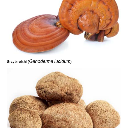
Ganoderma lucidum
(
)
Grzyb reishi