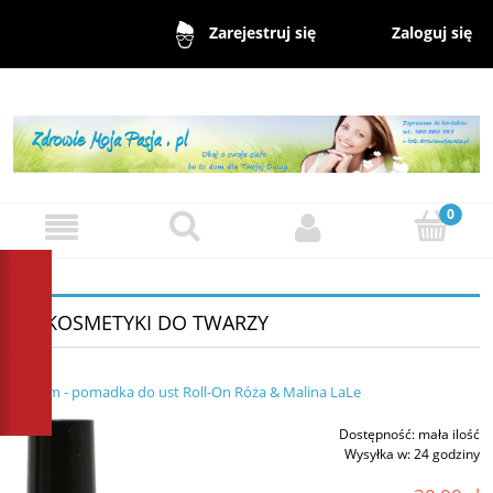
Zaloguj się
Zarejestruj się
~ KOSMETYKI DO TWARZY
Balsam - pomadka do ust Roll-On Róża & Malina LaLe
Dostępność:
mała ilość
Wysyłka w:
24 godziny