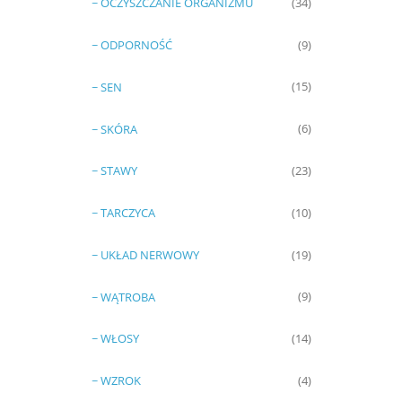
~ OCZYSZCZANIE ORGANIZMU
(34)
~ ODPORNOŚĆ
(9)
~ SEN
(15)
~ SKÓRA
(6)
~ STAWY
(23)
~ TARCZYCA
(10)
~ UKŁAD NERWOWY
(19)
~ WĄTROBA
(9)
~ WŁOSY
(14)
~ WZROK
(4)