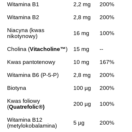
Witamina B1
2,2 mg
200%
Witamina B2
2,8 mg
200%
Niacyna (kwas
16 mg
100%
nikotynowy)
Cholina (
Vitacholine™
)
15 mg
--
Kwas pantotenowy
10 mg
167%
Witamina B6 (P-5-P)
2,8 mg
200%
Biotyna
100 µg
200%
Kwas foliowy
200 µg
100%
(
Quatrefolic®)
Witamina B12
5 µg
200%
(metylokobalamina)