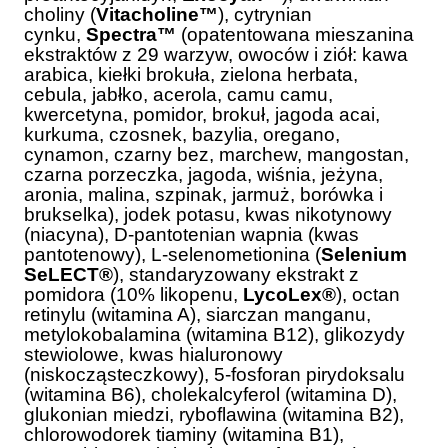
choliny (
Vitacholine™
), cytrynian
cynku,
Spectra™
(opatentowana mieszanina
ekstraktów z 29 warzyw, owoców i ziół: kawa
arabica, kiełki brokuła, zielona herbata,
cebula, jabłko, acerola, camu camu,
kwercetyna, pomidor, brokuł, jagoda acai,
kurkuma, czosnek, bazylia, oregano,
cynamon, czarny bez, marchew, mangostan,
czarna porzeczka, jagoda, wiśnia, jeżyna,
aronia, malina, szpinak, jarmuż, borówka i
brukselka), jodek potasu, kwas nikotynowy
(niacyna), D-pantotenian wapnia (kwas
pantotenowy), L-selenometionina (
Selenium
SeLECT®
), standaryzowany ekstrakt z
pomidora (10% likopenu,
LycoLex®
), octan
retinylu (witamina A), siarczan manganu,
metylokobalamina (witamina B12), glikozydy
stewiolowe, kwas hialuronowy
(niskocząsteczkowy), 5-fosforan pirydoksalu
(witamina B6), cholekalcyferol (witamina D),
glukonian miedzi, ryboflawina (witamina B2),
chlorowodorek tiaminy (witamina B1),