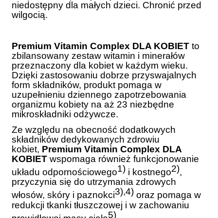
niedostępny dla małych dzieci. Chronić przed
wilgocią.
Premium Vitamin Complex DLA KOBIET
to
zbilansowany zestaw witamin i minerałów
przeznaczony dla kobiet w każdym wieku.
Dzięki zastosowaniu dobrze przyswajalnych
form składników, produkt pomaga w
uzupełnieniu dziennego zapotrzebowania
organizmu kobiety na aż 23 niezbędne
mikroskładniki odżywcze.
Ze względu na obecność dodatkowych
składników dedykowanych zdrowiu
kobiet,
Premium Vitamin Complex DLA
KOBIET
wspomaga również funkcjonowanie
1)
2)
układu odpornościowego
i kostnego
,
przyczynia się do utrzymania zdrowych
3),4)
włosów, skóry i paznokci
oraz pomaga w
redukcji tkanki tłuszczowej i w zachowaniu
5)