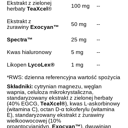
Ekstrakt z zielonej
100 mg
--
herbaty
TeaXcel
®
Ekstrakt z
50 mg
--
żurawiny
Exocyan™
Spectra™
25 mg
--
Kwas hialuronowy
5 mg
--
Likopen
LycoLex®
1 mg
--
*RWS: dzienna referencyjna wartość spożycia
Składniki:
cytrynian magnezu, węglan
wapnia, celuloza mikrokrystaliczna,
standaryzowany ekstrakt z zielonej herbaty
(40% EGCG,
TeaXcel®
), kwas L-askorbinowy
(witamina C), octan D-α tokoferylu (witamina
E), standaryzowany ekstrakt z żurawiny
wielkoowocowej (10%
proantocyjanidyn,
Exocyan™
), dwuwinian