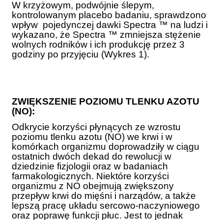
W krzyżowym, podwójnie ślepym,
kontrolowanym placebo badaniu, sprawdzono
wpływ pojedynczej dawki Spectra ™ na ludzi i
wykazano, że Spectra ™ zmniejsza stężenie
wolnych rodników i ich produkcję przez 3
godziny po przyjęciu (Wykres 1).
ZWIĘKSZENIE POZIOMU TLENKU AZOTU
(NO):
Odkrycie korzyści płynących ze wzrostu
poziomu tlenku azotu (NO) we krwi i w
komórkach organizmu doprowadziły w ciągu
ostatnich dwóch dekad do rewolucji w
dziedzinie fizjologii oraz w badaniach
farmakologicznych. Niektóre korzyści
organizmu z NO obejmują zwiększony
przepływ krwi do mięśni i narządów, a także
lepszą pracę układu sercowo-naczyniowego
oraz poprawę funkcji płuc. Jest to jednak