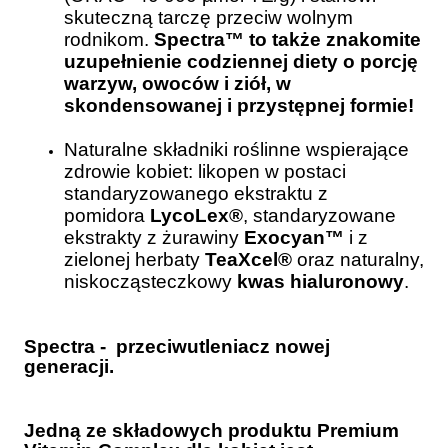
skuteczną tarczę przeciw wolnym
rodnikom.
Spectra™ to także znakomite
uzupełnienie codziennej diety o porcję
warzyw, owoców i ziół, w
skondensowanej i przystępnej formie!
Naturalne składniki roślinne wspierające
zdrowie kobiet: likopen w postaci
standaryzowanego ekstraktu z
pomidora
LycoLex®
, standaryzowane
ekstrakty z żurawiny
Exocyan™
i z
zielonej herbaty
TeaXcel®
oraz naturalny,
niskocząsteczkowy
kwas hialuronowy
.
Spectra - przeciwutleniacz nowej
generacji.
Jedną ze składowych produktu Premium