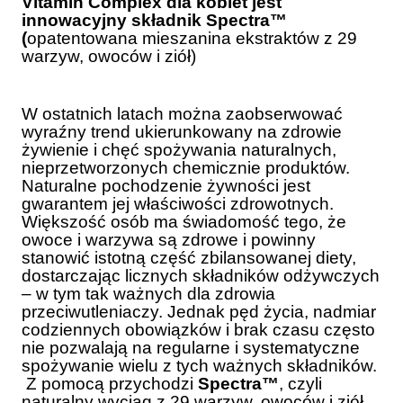
Vitamin Complex dla kobiet jest
innowacyjny składnik Spectra™
(
opatentowana mieszanina ekstraktów z 29
warzyw, owoców i ziół)
W ostatnich latach można zaobserwować
wyraźny trend ukierunkowany na zdrowie
żywienie i chęć spożywania naturalnych,
nieprzetworzonych chemicznie produktów.
Naturalne pochodzenie żywności jest
gwarantem jej właściwości zdrowotnych.
Większość osób ma świadomość tego, że
owoce i warzywa są zdrowe i powinny
stanowić istotną część zbilansowanej diety,
dostarczając licznych składników odżywczych
– w tym tak ważnych dla zdrowia
przeciwutleniaczy. Jednak pęd życia, nadmiar
codziennych obowiązków i brak czasu często
nie pozwalają na regularne i systematyczne
spożywanie wielu z tych ważnych składników.
Z pomocą przychodzi
Spectra™
, czyli
naturalny wyciąg z 29 warzyw, owoców i ziół,