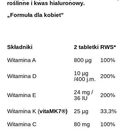
roślinne i kwas hialuronowy.
„Formuła dla kobiet"
Składniki
2 tabletki
RWS*
Witamina A
800 µg
100%
10 µg
Witamina D
200%
/400 j.m.
24 mg /
Witamina E
200%
36 IU
Witamina K (
vitaMK7®)
25 µg
33,3%
Witamina C
80 mg
100%