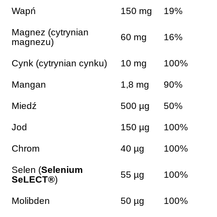
Wapń
150 mg
19%
Magnez (cytrynian
60 mg
16%
magnezu)
Cynk (cytrynian cynku)
10 mg
100%
Mangan
1,8 mg
90%
Miedź
500 µg
50%
Jod
150 µg
100%
Chrom
40 µg
100%
Selen (
Selenium
55 µg
100%
SeLECT®
)
Molibden
50 µg
100%