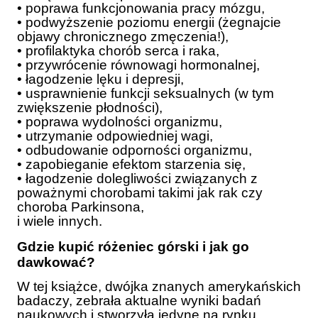
• poprawa funkcjonowania pracy mózgu,
• podwyższenie poziomu energii (żegnajcie
objawy chronicznego zmęczenia!),
• profilaktyka chorób serca i raka,
• przywrócenie równowagi hormonalnej,
• łagodzenie lęku i depresji,
• usprawnienie funkcji seksualnych (w tym
zwiększenie płodności),
• poprawa wydolności organizmu,
• utrzymanie odpowiedniej wagi,
• odbudowanie odporności organizmu,
• zapobieganie efektom starzenia się,
• łagodzenie dolegliwości związanych z
poważnymi chorobami takimi jak rak czy
choroba Parkinsona,
i wiele innych.
Gdzie kupić różeniec górski i jak go
dawkować?
W tej książce, dwójka znanych amerykańskich
badaczy, zebrała aktualne wyniki badań
naukowych i stworzyła jedyne na rynku