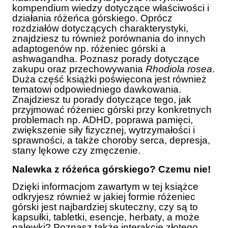
kompendium wiedzy dotyczące właściwości i
działania różeńca górskiego. Oprócz
rozdziałów dotyczących charakterystyki,
znajdziesz tu również porównania do innych
adaptogenów np. różeniec górski a
ashwagandha. Poznasz porady dotyczące
zakupu oraz przechowywania
Rhodiola rosea
.
Duża część książki poświęcona jest również
tematowi odpowiedniego dawkowania.
Znajdziesz tu porady dotyczące tego, jak
przyjmować różeniec górski przy konkretnych
problemach np. ADHD, poprawa pamięci,
zwiększenie siły fizycznej, wytrzymałości i
sprawności, a także choroby serca, depresja,
stany lękowe czy zmęczenie.
Nalewka z różeńca górskiego? Czemu nie!
Dzięki informacjom zawartym w tej książce
odkryjesz również w jakiej formie różeniec
górski jest najbardziej skuteczny, czy są to
kapsułki, tabletki, esencje, herbaty, a może
nalewki? Poznasz także interakcje złotego