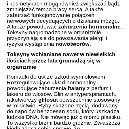
i kosmetykach mogą również zwiększać bądź
zmniejszać tempo pracy serca. A także
zaburzać funkcjonowanie połączeń
nerwowych decydujących o działaniu mózgu.
A także powodować
zaburzenia hormonalne
.
Toksyny nagromadzone w organizmie
przyczyniają się do powstawania alergii i
ryzyka wystąpienia
nowotworów
.
Toksyny wchłaniane nawet w niewielkich
ilościach przez lata gromadzą się w
organizmie
Pomadki do ust ze szkodliwym ołowiem.
Rozregulowujące układ hormonalny i
powodujące zaburzenia
ftalany
z perfum i
lakieru do włosów. Glin w antyperspirantach,
rakotwórczy
glifosat
powszechnie stosowany
w rolnictwie. Ryby skażone rtęcią, dodawany
do napojów benzoesan sodu, który uszkadza
ludzkie DNA. Nie mówiąc już o morzu plastiku.
To wszystko brzmi bardzo groźnie. Zwłaszcza
kiedy zdasz sobie sprawę, że