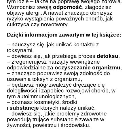
tym idzie – także na poprawę twojego zdrowia.
Wzmocnisz swoją
odporność
, złagodzisz
objawy alergii. A nawet znacząco obniżysz
ryzyko wystąpienia poważnych chorób, jak
cukrzyca czy nowotwory.
Dzięki informacjom zawartym w tej książce:
– nauczysz się, jak unikać kontaktu z
toksynami,
– dowiesz się, jak przebiega proces
detoksu
,
– zregenerujesz narządy wewnętrzne
odpowiedzialne za
oczyszczanie organizmu
,
– znacząco poprawisz swoją zdolność do
usuwania toksyn z organizmu,
– będziesz mógł zwalczyć dręczące cię
dolegliwości i zapobiec rozwojowi chorób, w
tym autoimmunologicznych,
– poznasz kosmetyki, środki
i
substancje
których należy unikać,
– dowiesz się, jakie problemy zdrowotne
powodują trujące substancje zawarte w
żywności, powietrzu i środowisku.