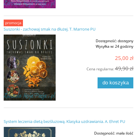
promocja
Suszonki - zachowaj smak na dłużej. T. Marrone PU
Dostępność:
dostępny
Wysyłka w:
24 godziny
25,00 zł
49,90 zł
Cena regularna:
do koszyka
System leczenia dietą bezśluzową. Klasyka uzdrawiania. A. Ehret PU
Dostępność:
mała ilość