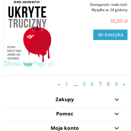
Dostępność:
mała ilość
Wysyłka w:
24 godziny
35,00 zł
do koszyka
«
1
...
5
6
7
8
9
»
Zakupy
Pomoc
Moje konto