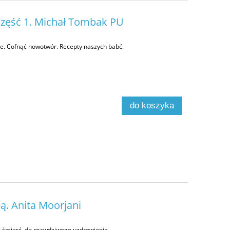
 Część 1. Michał Tombak PU
ie. Cofnąć nowotwór. Recepty naszych babć.
do koszyka
ą. Anita Moorjani
 o śmierć, do prawdziwego uzdrowienia.