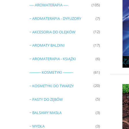
---- AROMATERAPIA ----
(105)
~ AROMATERAPIA - DYFUZORY
(7)
~ AKCESORIA DO OLEJKÓW
(12)
~ AROMATY BALDINI
(17)
~ AROMATERAPIA - KSIĄŻKI
(6)
---------- KOSMETYKI ---------
(61)
~ KOSMETYKI DO TWARZY
(20)
~ PASTY DO ZĘBÓW
(5)
~ BALSAMY MASŁA
(3)
~ MYDŁA
(3)