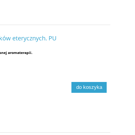
ków eterycznych. PU
snej aromaterapii.
do koszyka