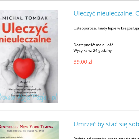
Uleczyć nieuleczalne.
Osteoporoza. Kiedy łupie w kręgosłup
Dostępność:
mała ilość
Wysyłka w:
24 godziny
39,00 zł
Umrzeć by stać się sob
Podróż od choroby, przez otarcie się