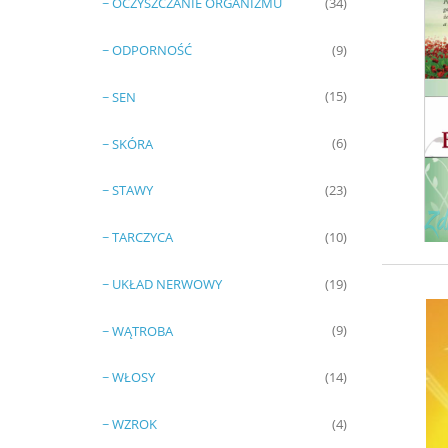
~ OCZYSZCZANIE ORGANIZMU
(34)
~ ODPORNOŚĆ
(9)
~ SEN
(15)
~ SKÓRA
(6)
~ STAWY
(23)
~ TARCZYCA
(10)
~ UKŁAD NERWOWY
(19)
~ WĄTROBA
(9)
~ WŁOSY
(14)
~ WZROK
(4)