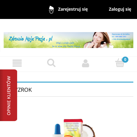
Zaloguj się
Zarejestruj się
~ WZROK