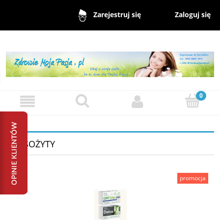
Zaloguj się
Zarejestruj się
PASOŻYTY
promocja