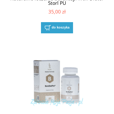
Storl PU
35,00 zł
do koszyka